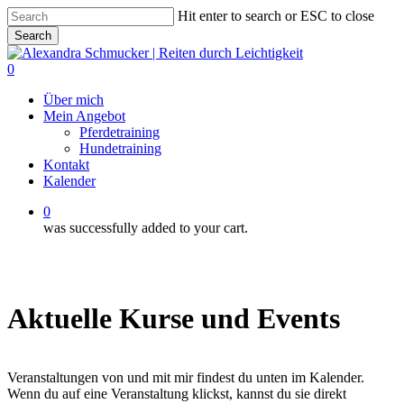
Skip
Hit enter to search or ESC to close
to
Search
main
Close
content
Search
0
Menu
Über mich
Mein Angebot
Pferdetraining
Hundetraining
Kontakt
Kalender
0
was successfully added to your cart.
Aktuelle Kurse und Events
Veranstaltungen von und mit mir findest du unten im Kalender.
Wenn du auf eine Veranstaltung klickst, kannst du sie direkt