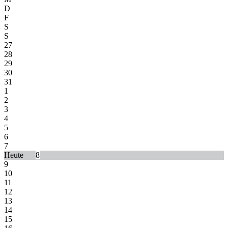
D
F
S
S
27
28
29
30
31
1
2
3
4
5
6
7
8
9
10
11
12
13
14
15