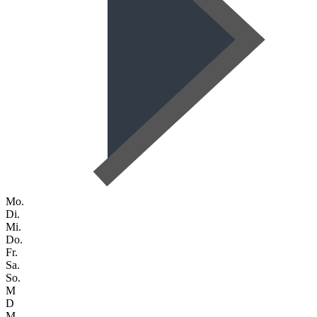
Mo.
Di.
Mi.
Do.
Fr.
Sa.
So.
M
D
M